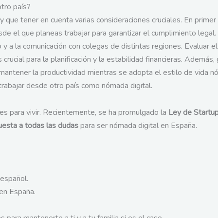
otro país?
 que tener en cuenta varias consideraciones cruciales. En primer l
sde el que planeas trabajar para garantizar el cumplimiento legal
o y a la comunicación con colegas de distintas regiones. Evaluar el 
 crucial para la planificación y la estabilidad financieras. Además,
antener la productividad mientras se adopta el estilo de vida nó
trabajar desde otro país como nómada digital.
es para vivir. Recientemente, se ha promulgado la
Ley de Startu
uesta a todas las dudas
para ser nómada digital en España.
 español.
 en España.
ara mantenerte a ti y a tu familia si es el caso.