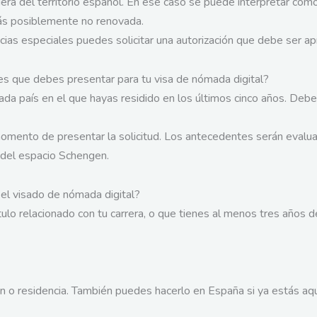
a del territorio español. En ese caso se puede interpretar como 
más posiblemente no renovada.
ias especiales puedes solicitar una autorización que debe ser ap
les que debes presentar para tu visa de nómada digital?
cada país en el que hayas residido en los últimos cinco años. Deb
momento de presentar la solicitud. Los antecedentes serán evalua
 del espacio Schengen.
 el visado de nómada digital?
lo relacionado con tu carrera, o que tienes al menos tres años d
 o residencia. También puedes hacerlo en España si ya estás aquí