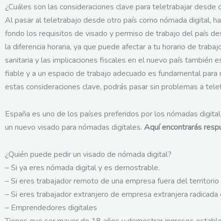
¿Cuáles son las consideraciones clave para teletrabajar desde 
Al pasar al teletrabajo desde otro país como nómada digital, hay
fondo los requisitos de visado y permiso de trabajo del país de
la diferencia horaria, ya que puede afectar a tu horario de trabaj
sanitaria y las implicaciones fiscales en el nuevo país también es
fiable y a un espacio de trabajo adecuado es fundamental para m
estas consideraciones clave, podrás pasar sin problemas a tele
España es uno de los países preferidos por los nómadas digital
un nuevo visado para nómadas digitales.
Aquí encontrarás resp
¿Quién puede pedir un visado de nómada digital?
– Si ya eres nómada digital y es demostrable.
– Si eres trabajador remoto de una empresa fuera del territorio
– Si eres trabajador extranjero de empresa extranjera radicada
– Emprendedores digitales
Tienes que ser mayor de 18 años y demostrar ingresos estables p