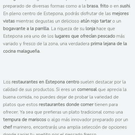
preparado de diversas formas como a la
brasa
,
frito
o en
sushi
.
En pleno centro de Estepona, podrás disfrutar de las
mejores
vistas
mientras degustas un delicioso
atún rojo tartar
o un
bogavante a la parrilla
. La riqueza de su
lonja
hace que
Estepona sea uno de los
lugares que ofrecían pescado
más
variado y fresco de la zona, una verdadera
prima lejana de la
cocina malagueña
.
Los
restaurantes en Estepona centro
suelen destacar por la
calidad de sus productos. Si eres un
comensal
que aprecia la
buena comida, no puedes dejar de probar la variedad de
platos que estos
restaurantes donde comer
tienen para
ofrecer. Ya sea que prefieras un plato tradicional como una
tempura de mariscos
o algo más innovador preparado por un
chef
marinero, encontrarás una amplia selección de opciones
donde saciar tu apetito por el pescado fresco.