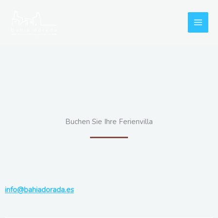
Zum
Inhalt
springen
Buchen Sie Ihre Ferienvilla
PREISE AB:
35,00 € pro Person
LANGFRISTIGE ANGEBOTE,
bitte kontaktieren Sie:
info@bahiadorada.es