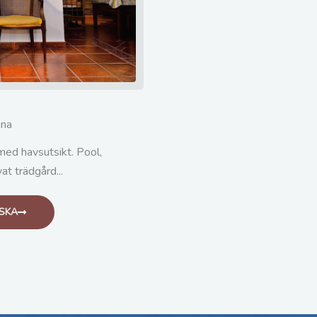
ina
 med havsutsikt. Pool,
at trädgård...
LSKA