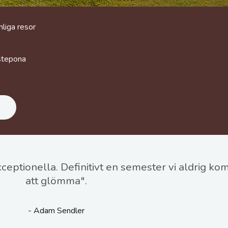
mliga resor
estepona
xceptionella. Definitivt en semester vi aldrig k
att glömma".
- Adam Sendler