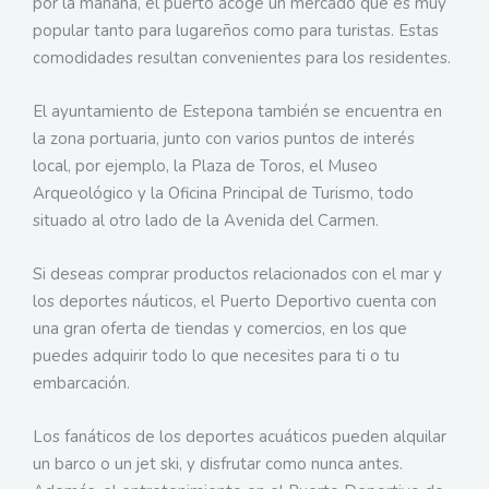
por la mañana, el puerto acoge un mercado que es muy
popular tanto para lugareños como para turistas. Estas
comodidades resultan convenientes para los residentes.
El ayuntamiento de Estepona también se encuentra en
la zona portuaria, junto con varios puntos de interés
local, por ejemplo, la Plaza de Toros, el Museo
Arqueológico y la Oficina Principal de Turismo, todo
situado al otro lado de la Avenida del Carmen.
Si deseas comprar productos relacionados con el mar y
los deportes náuticos, el Puerto Deportivo cuenta con
una gran oferta de tiendas y comercios, en los que
puedes adquirir todo lo que necesites para ti o tu
embarcación.
Los fanáticos de los deportes acuáticos pueden alquilar
un barco o un jet ski, y disfrutar como nunca antes.