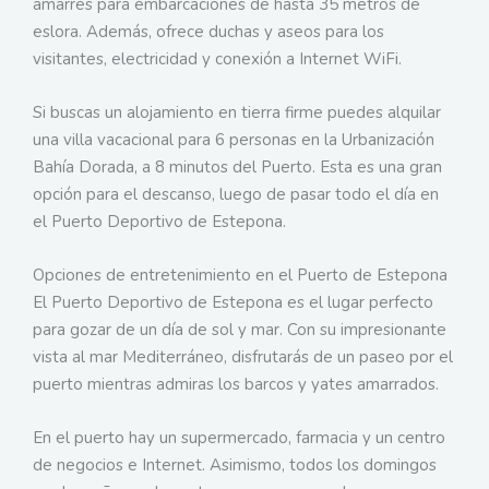
amarres para embarcaciones de hasta 35 metros de
eslora. Además, ofrece duchas y aseos para los
visitantes, electricidad y conexión a Internet WiFi.
Si buscas un alojamiento en tierra firme puedes alquilar
una villa vacacional para 6 personas en la Urbanización
Bahía Dorada, a 8 minutos del Puerto. Esta es una gran
opción para el descanso, luego de pasar todo el día en
el Puerto Deportivo de Estepona.
Opciones de entretenimiento en el Puerto de Estepona
El Puerto Deportivo de Estepona es el lugar perfecto
para gozar de un día de sol y mar. Con su impresionante
vista al mar Mediterráneo, disfrutarás de un paseo por el
puerto mientras admiras los barcos y yates amarrados.
En el puerto hay un supermercado, farmacia y un centro
de negocios e Internet. Asimismo, todos los domingos