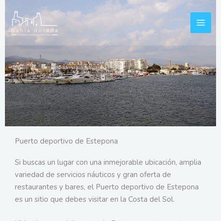
Ir
al
contenido
Puerto deportivo de Estepona
Deja un comentario
/
Estepona
/ Por
adminbahia
Puerto deportivo de Estepona
Si buscas un lugar con una inmejorable ubicación, amplia
variedad de servicios náuticos y gran oferta de
restaurantes y bares, el Puerto deportivo de Estepona
es un sitio que debes visitar en la Costa del Sol.