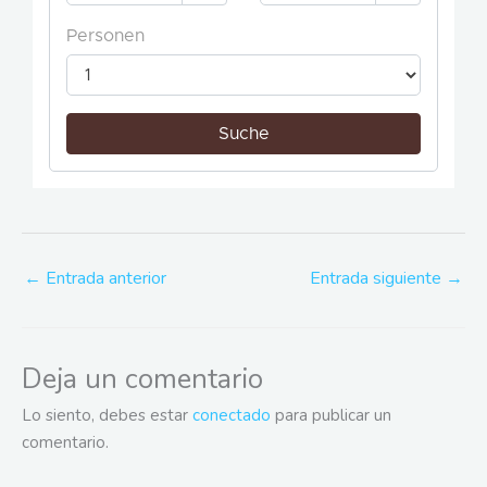
←
Entrada anterior
Entrada siguiente
→
Deja un comentario
Lo siento, debes estar
conectado
para publicar un
comentario.